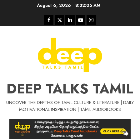
Skip
August 6, 2026
8:32:05 AM
to
content
Facebook
Twitter
Linkedin
Youtube
Instagram
DEEP TALKS TAMIL
UNCOVER THE DEPTHS OF TAMIL CULTURE & LITERATURE | DAILY
Tamil Motivat
MOTIVATIONAL INSPIRATION | TAMIL AUDIOBOOKS
சிறப்பு கட்டுரை
Tamil Motivation Videos
வெற்றி உனதே
மர்மங்கள்
ச
வே
பல்லா
ஒரு