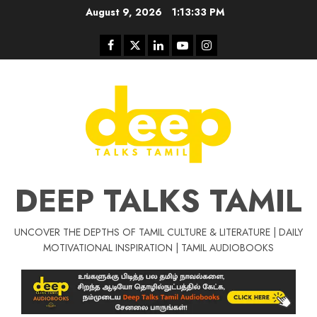
Skip
August 9, 2026
1:13:33 PM
to
content
Facebook
Twitter
Linkedin
Youtube
Instagram
DEEP TALKS TAMIL
UNCOVER THE DEPTHS OF TAMIL CULTURE & LITERATURE | DAILY
Tamil Motivat
MOTIVATIONAL INSPIRATION | TAMIL AUDIOBOOKS
சிறப்பு கட்டுரை
Tamil Motivation Videos
வெற்றி உனதே
மர்மங்கள்
ச
வே
பல்லா
ஒரு