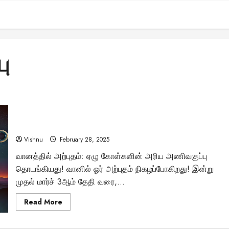
ு
வானில் விந்தை: இன்று முதல் ஒரே நேர்க்கோட்டில் 7
கோள்களின் அணிவகுப்பு – அடுத்த வாய்ப்பு 2040-ல் மட்டுமே?
Vishnu
February 28, 2025
வானத்தில் அற்புதம்: ஏழு கோள்களின் அரிய அணிவகுப்பு
தொடங்கியது! வானில் ஓர் அற்புதம் நிகழப்போகிறது! இன்று
முதல் மார்ச் 3ஆம் தேதி வரை,...
Read
Read More
more
about
வானில்