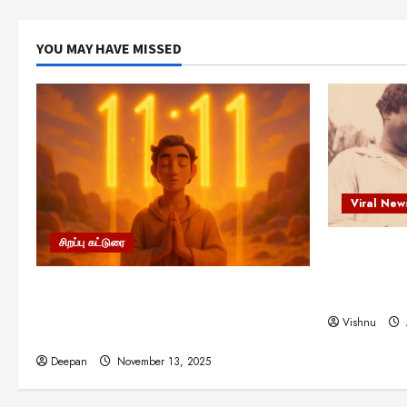
YOU MAY HAVE MISSED
Viral New
சிறப்பு கட்டுரை
எளிமையின்
என்.எஸ்.க
11:11 என்பதன் அர்த்தம் என்ன?
நினைவு நாளி
பிரபஞ்சம் உங்களுக்கு அனுப்பும் ரகசிய
Vishnu
குறியீடு இதுவாக இருக்கலாம்!
Deepan
November 13, 2025