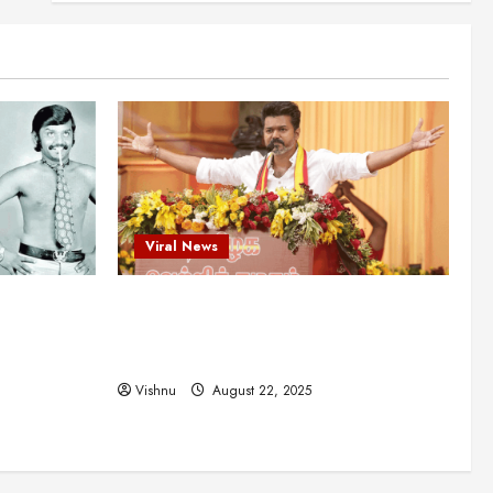
என்.எஸ்.கிருஷ்ணன்:
கலைவாணரின் நினைவு நாளில்
ஒரு சிலிர்ப்பூட்டும் பார்வை
2
August 30, 2025
Viral News
விஜயகாந்த்: 50க்கும் மேற்பட்ட
புதுமுக இயக்குநர்களுக்கு
வாய்ப்பளித்த ஒரே நடிகர்! தமிழ்
சினிமா வரலாற்றில் இது ஒரு
3
சாதனையா?
Viral News
Viral News
August 25, 2025
விஜய் தவெக மாநாட்டில் சொன்ன
ட புதுமுக
விஜய் தவெக மாநாட்டில் சொன்ன குட்டிக்
குட்டிக் கதை! அதன்
பின்னணியில் உள்ள ஆழ்ந்த
த்த ஒரே
கதை! அதன் பின்னணியில் உள்ள ஆழ்ந்த
அரசியல் அர்த்தம் என்ன?
4
ில் இது ஒரு
அரசியல் அர்த்தம் என்ன?
August 22, 2025
Vishnu
August 22, 2025
சிறப்பு கட்டுரை
சுவாரசிய தகவல்கள்
மெட்ராஸ் தினத்தின்
சுவாரஸ்யமான உண்மைகள்!
நீங்கள் அறியாத ரகசியங்கள்!