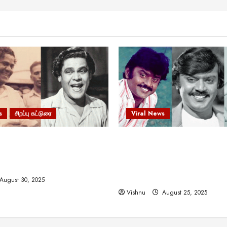
s
சிறப்பு கட்டுரை
Viral News
 வலிமையால் உயர்ந்த
விஜயகாந்த்: 50க்கும் மேற்பட்
ிருஷ்ணன்: கலைவாணரின்
இயக்குநர்களுக்கு வாய்ப்பளி
ல் ஒரு சிலிர்ப்பூட்டும் பார்வை
நடிகர்! தமிழ் சினிமா வரலாற்ற
சாதனையா?
August 30, 2025
Vishnu
August 25, 2025