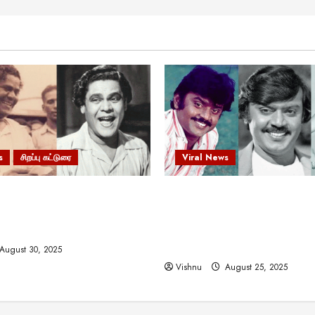
s
சிறப்பு கட்டுரை
Viral News
 வலிமையால் உயர்ந்த
விஜயகாந்த்: 50க்கும் மேற்பட்
ிருஷ்ணன்: கலைவாணரின்
இயக்குநர்களுக்கு வாய்ப்பளி
ல் ஒரு சிலிர்ப்பூட்டும் பார்வை
நடிகர்! தமிழ் சினிமா வரலாற்ற
சாதனையா?
August 30, 2025
Vishnu
August 25, 2025