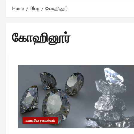
Home
Blog
கோஹினூர்
கோஹினூர்
சுவாரசிய தகவல்கள்