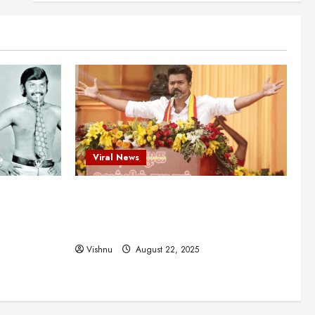
என்.எஸ்.கிருஷ்ணன்:
கலைவாணரின் நினைவு நாளில்
ஒரு சிலிர்ப்பூட்டும் பார்வை
2
August 30, 2025
Viral News
விஜயகாந்த்: 50க்கும் மேற்பட்ட
புதுமுக இயக்குநர்களுக்கு
வாய்ப்பளித்த ஒரே நடிகர்! தமிழ்
சினிமா வரலாற்றில் இது ஒரு
3
சாதனையா?
Viral News
Viral News
August 25, 2025
விஜய் தவெக மாநாட்டில் சொன்ன
ட புதுமுக
விஜய் தவெக மாநாட்டில் சொன்ன குட்டிக்
குட்டிக் கதை! அதன்
பின்னணியில் உள்ள ஆழ்ந்த
த்த ஒரே
கதை! அதன் பின்னணியில் உள்ள ஆழ்ந்த
அரசியல் அர்த்தம் என்ன?
4
ில் இது ஒரு
அரசியல் அர்த்தம் என்ன?
August 22, 2025
Vishnu
August 22, 2025
சிறப்பு கட்டுரை
சுவாரசிய தகவல்கள்
மெட்ராஸ் தினத்தின்
சுவாரஸ்யமான உண்மைகள்!
நீங்கள் அறியாத ரகசியங்கள்!