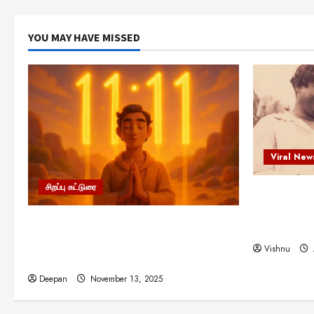
YOU MAY HAVE MISSED
Viral New
சிறப்பு கட்டுரை
எளிமையின்
என்.எஸ்.க
11:11 என்பதன் அர்த்தம் என்ன?
நினைவு நாளி
பிரபஞ்சம் உங்களுக்கு அனுப்பும் ரகசிய
Vishnu
குறியீடு இதுவாக இருக்கலாம்!
Deepan
November 13, 2025