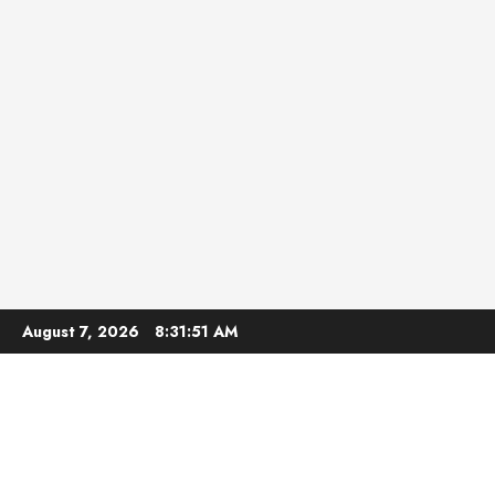
Skip
August 7, 2026
8:31:52 AM
to
content