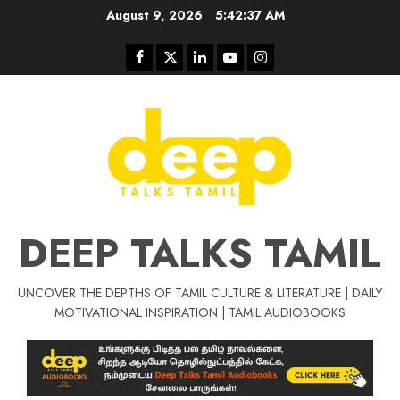
Skip
August 9, 2026
5:42:37 AM
to
content
Facebook
Twitter
Linkedin
Youtube
Instagram
DEEP TALKS TAMIL
UNCOVER THE DEPTHS OF TAMIL CULTURE & LITERATURE | DAILY
Tamil Motivat
MOTIVATIONAL INSPIRATION | TAMIL AUDIOBOOKS
சிறப்பு கட்டுரை
Tamil Motivation Videos
வெற்றி உனதே
மர்மங்கள்
ச
வே
பல்லா
ஒரு