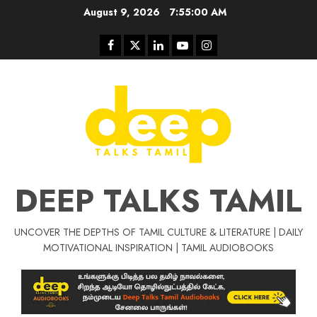
Skip
August 9, 2026
7:55:01 AM
to
content
Facebook
Twitter
Linkedin
Youtube
Instagram
DEEP TALKS TAMIL
UNCOVER THE DEPTHS OF TAMIL CULTURE & LITERATURE | DAILY
Tamil Motivat
MOTIVATIONAL INSPIRATION | TAMIL AUDIOBOOKS
சிறப்பு கட்டுரை
Tamil Motivation Videos
வெற்றி உனதே
மர்மங்கள்
ச
வே
பல்லா
ஒரு