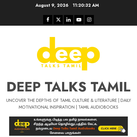
Skip
August 9, 2026
11:20:32 AM
to
content
Facebook
Twitter
Linkedin
Youtube
Instagram
DEEP TALKS TAMIL
UNCOVER THE DEPTHS OF TAMIL CULTURE & LITERATURE | DAILY
Tamil Motivat
MOTIVATIONAL INSPIRATION | TAMIL AUDIOBOOKS
சிறப்பு கட்டுரை
Tamil Motivation Videos
வெற்றி உனதே
மர்மங்கள்
ச
வே
பல்லா
ஒரு