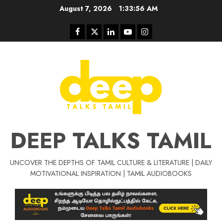
Skip
August 7, 2026
1:33:57 AM
to
content
Facebook
Twitter
Linkedin
Youtube
Instagram
DEEP TALKS TAMIL
UNCOVER THE DEPTHS OF TAMIL CULTURE & LITERATURE | DAILY
Tamil Motivat
MOTIVATIONAL INSPIRATION | TAMIL AUDIOBOOKS
சிறப்பு கட்டுரை
Tamil Motivation Videos
வெற்றி உனதே
மர்மங்கள்
ச
வே
பல்லா
ஒரு