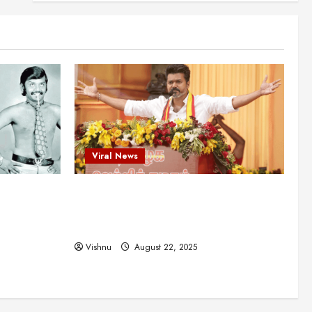
என்.எஸ்.கிருஷ்ணன்:
கலைவாணரின் நினைவு நாளில்
ஒரு சிலிர்ப்பூட்டும் பார்வை
2
August 30, 2025
Viral News
விஜயகாந்த்: 50க்கும் மேற்பட்ட
புதுமுக இயக்குநர்களுக்கு
வாய்ப்பளித்த ஒரே நடிகர்! தமிழ்
சினிமா வரலாற்றில் இது ஒரு
3
சாதனையா?
Viral News
Viral News
August 25, 2025
விஜய் தவெக மாநாட்டில் சொன்ன
ட புதுமுக
விஜய் தவெக மாநாட்டில் சொன்ன குட்டிக்
குட்டிக் கதை! அதன்
பின்னணியில் உள்ள ஆழ்ந்த
த்த ஒரே
கதை! அதன் பின்னணியில் உள்ள ஆழ்ந்த
அரசியல் அர்த்தம் என்ன?
4
ில் இது ஒரு
அரசியல் அர்த்தம் என்ன?
August 22, 2025
Vishnu
August 22, 2025
சிறப்பு கட்டுரை
சுவாரசிய தகவல்கள்
மெட்ராஸ் தினத்தின்
சுவாரஸ்யமான உண்மைகள்!
நீங்கள் அறியாத ரகசியங்கள்!