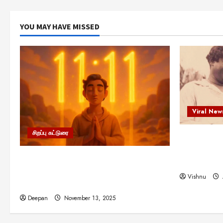
YOU MAY HAVE MISSED
Viral New
சிறப்பு கட்டுரை
எளிமையின்
என்.எஸ்.க
11:11 என்பதன் அர்த்தம் என்ன?
நினைவு நாளி
பிரபஞ்சம் உங்களுக்கு அனுப்பும் ரகசிய
Vishnu
குறியீடு இதுவாக இருக்கலாம்!
Deepan
November 13, 2025