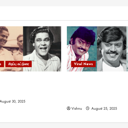
s
சிறப்பு கட்டுரை
Viral News
 வலிமையால் உயர்ந்த
விஜயகாந்த்: 50க்கும் மேற்பட்
ிருஷ்ணன்: கலைவாணரின்
இயக்குநர்களுக்கு வாய்ப்பளி
ல் ஒரு சிலிர்ப்பூட்டும் பார்வை
நடிகர்! தமிழ் சினிமா வரலாற்ற
சாதனையா?
August 30, 2025
Vishnu
August 25, 2025