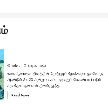
ம்
ஆமைகளின் உலகம்: சர்வதேச ஆமைகள் தினம் ஏன் இவ்வளவு
முக்கியம்?
Vishnu
May 23, 2025
உலக ஆமைகள் தினத்தின் தோற்றமும் நோக்கமும் ஒவ்வொரு
ஆண்டும் மே 23 அன்று உலகம் முழுவதும் கொண்டாடப்படும்
சர்வதேச ஆமைகள் தினம், இந்த...
Read
Read More
more
about
ஆமைகளின்