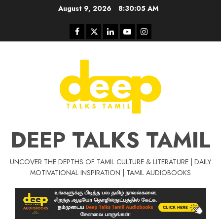
Skip
August 9, 2026
8:30:05 AM
to
content
Facebook
Twitter
Linkedin
Youtube
Instagram
DEEP TALKS TAMIL
UNCOVER THE DEPTHS OF TAMIL CULTURE & LITERATURE | DAILY
Tamil Motivat
MOTIVATIONAL INSPIRATION | TAMIL AUDIOBOOKS
சிறப்பு கட்டுரை
Tamil Motivation Videos
வெற்றி உனதே
மர்மங்கள்
ச
வே
பல்லா
ஒரு