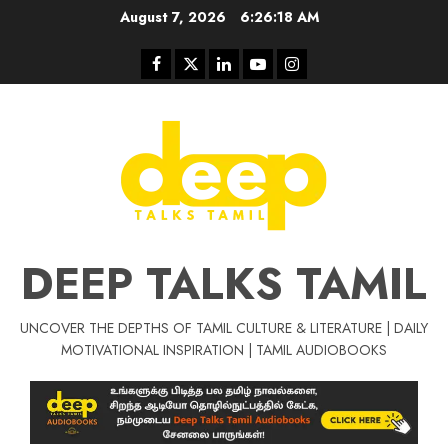
Skip
August 7, 2026
6:26:19 AM
to
content
Facebook
Twitter
Linkedin
Youtube
Instagram
DEEP TALKS TAMIL
UNCOVER THE DEPTHS OF TAMIL CULTURE & LITERATURE | DAILY
Tamil Motivat
MOTIVATIONAL INSPIRATION | TAMIL AUDIOBOOKS
சிறப்பு கட்டுரை
Tamil Motivation Videos
வெற்றி உனதே
மர்மங்கள்
ச
வே
பல்லா
ஒரு