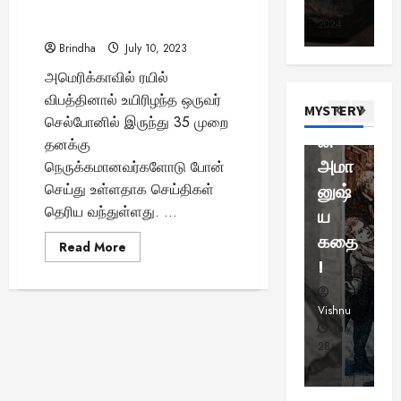
வி
போன் செய்த நபர்… எப்படி
6,
11,
6,
கல்ல
வைத்
க
லி
ஜ
சாத்தியம்?
2023
2024
20
றை:
த 14
மை
ஹ
ய
Brindha
July 10, 2023
யா
கா
3
நமது
வயது
ட்
அமெரிக்காவில் ரயில்
ல்
ந்
கால
சிறு
பீ
உ
விபத்தினால் உயிரிழந்த ஒருவர்
Viral New
த்
MYSTERY
னிய
மியி
ய
வி
:
செல்போனில் இருந்து 35 முறை
ர்
ஜ
வரலா
ன்
5
எ
தனக்கு
ந்
ய்
0
ற்றின்
அமா
வ
நெருக்கமானவர்களோடு போன்
த
த
4
க்
செய்து உள்ளதாக செய்திகள்
மர்ம
னுஷ்
க
எ
வெ
கு
தெரிய வந்துள்ளது. ...
மான
ய
த
சிறப்பு கட்ட
ன்
க
ம்
சுவாரசிய த
.
மா
மே
சாட்சி
கதை
ஸ
Read
Read More
மெ
எ
நா
ற்
more
யமா?
!
ஸ
ட்
about
ஸ்
ட்
ப
இறந்தபின்
ரா
5
.
டி
12
ட்
மணி
ஸ்
Vishnu
Vishnu
Vi
கி
ல்
ட
நேரம்
தி
April
July
சிறப்பு கட்ட
நெருக்கமான
ரு
சொ
பு
நண்பர்களுக்கு
6,
28,
23
ன
1
ஷ்
ன்
து
போன்
2025
2025
20
த்
1
செய்த
ண
ன
மு
நபர்…
தி
:
ன்
கு
க
எப்படி