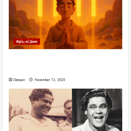
ய
க
ம்
ளி
ன
ய்
இ
த
யா
கா
3
ள்
எ
ல்
ணி
ப்
து
னை
ல்
ந்
!
ன்
ஒ
யி
ப
வா
யா
உ
Viral New
த்
நீ
ன
ரு
ல்
ளி
க
?
ய
வி
:
ங்
?
சி
உ
த்
இ
ர்
ஜ
5
க
பி
லி
ள்
த
ரு
ந்
ய்
0
August
ள்
ர
ர்
ள
சிறப்பு கட்டுரை
ஒ
க்
த
த
25,
4
க்
அ
ப
ப்
ஆ
ரே
க
2025
எ
வெ
கு
றி
ஞ்
பூ
ழ்
ந
லா
11:11 என்பதன் அர்த்தம் என்ன? பிரபஞ்சம்
சிறப்பு கட்ட
ன்
க
ம்
யா
ச
ட்
ந்
டி
ம்
சுவாரசிய த
உங்களுக்கு அனுப்பும் ரகசிய குறியீடு இதுவாக
.
மா
மே
த
ம்
டு
த
க
!
மெ
எ
நா
ற்
இருக்கலாம்!
ர
உ
ம்
அ
ர்
ட்
ஸ்
ட்
ப
க
ங்
பா
ர
Deepan
November 13, 2025
!
ரா
November
5
.
டி
ட்
சி
க
ர்
சி
த
ஸ்
13,
கி
ல்
ட
ய
ளு
வை
ய
மி
2025
தி
ரு
சொ
பு
ங்
க்
ல்
ழ்
ன
ஷ்
ன்
து
க
கு
அ
சி
August
த்
ண
ன
மு
ள்
அ
ர்
30,
னி
தி
ன்
கு
க
!
னு
2025
த்
மா
ன்
:
ட்
இ
ப்
த
வ
சு
க
டி
ய
பு
August