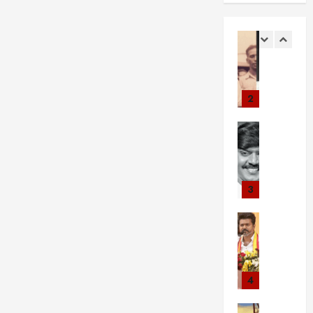
ன்
சாத்தியம்?
1
1
:
ட்
இ
சு
1
க
டி
ய
வா
Viral Ne
எ
லை
க்
க்
சிறப்பு கட்ட
ர
ன்
வா
க
கு
எ
ஸ்
ப
ண
தை
ந
ளி
ய
த
ரி
!
ர்
மை
மா
2
ன்
ன்
அ
க
யி
ன
அ
நி
த
ளு
ன்
Viral New
உ
ர்
னை
ன்
க்
வ
வி
ண்
த்
வு
பி
கு
லி
ஜ
மை
த
நா
ன்
வா
மை
ய
க
ம்
ளி
ன
ய்
யா
கா
3
ள்
எ
ல்
ணி
ப்
ல்
ந்
!
ன்
ஒ
யி
ப
உ
Viral New
த்
நீ
ன
ரு
ல்
ளி
ய
வி
:
ங்
?
சி
உ
த்
ர்
ஜ
5
க
பி
லி
ள்
த
ந்
ய்
0
ள்
ர
ர்
ள
ஒ
த
த
4
க்
அ
ப
ப்
ஆ
ரே
எ
வெ
கு
றி
ஞ்
பூ
ழ்
ந
சிறப்பு கட்ட
ன்
க
ம்
யா