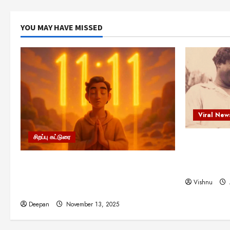
YOU MAY HAVE MISSED
Viral New
சிறப்பு கட்டுரை
எளிமையின்
என்.எஸ்.க
11:11 என்பதன் அர்த்தம் என்ன?
நினைவு நாளி
பிரபஞ்சம் உங்களுக்கு அனுப்பும் ரகசிய
Vishnu
குறியீடு இதுவாக இருக்கலாம்!
Deepan
November 13, 2025