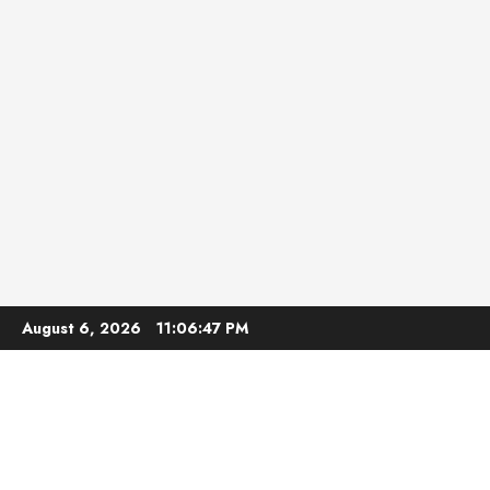
Skip
August 6, 2026
11:06:48 PM
to
content