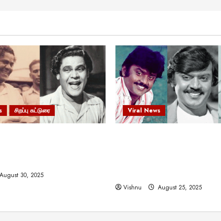
s
சிறப்பு கட்டுரை
Viral News
 வலிமையால் உயர்ந்த
விஜயகாந்த்: 50க்கும் மேற்பட்
ிருஷ்ணன்: கலைவாணரின்
இயக்குநர்களுக்கு வாய்ப்பளி
ல் ஒரு சிலிர்ப்பூட்டும் பார்வை
நடிகர்! தமிழ் சினிமா வரலாற்ற
சாதனையா?
August 30, 2025
Vishnu
August 25, 2025