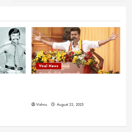
என்.எஸ்.கிருஷ்ணன்:
கலைவாணரின் நினைவு நாளில்
ஒரு சிலிர்ப்பூட்டும் பார்வை
2
August 30, 2025
Viral News
விஜயகாந்த்: 50க்கும் மேற்பட்ட
புதுமுக இயக்குநர்களுக்கு
வாய்ப்பளித்த ஒரே நடிகர்! தமிழ்
சினிமா வரலாற்றில் இது ஒரு
3
சாதனையா?
Viral News
Viral News
August 25, 2025
விஜய் தவெக மாநாட்டில் சொன்ன
ட புதுமுக
விஜய் தவெக மாநாட்டில் சொன்ன குட்டிக்
குட்டிக் கதை! அதன்
பின்னணியில் உள்ள ஆழ்ந்த
த்த ஒரே
கதை! அதன் பின்னணியில் உள்ள ஆழ்ந்த
அரசியல் அர்த்தம் என்ன?
4
ில் இது ஒரு
அரசியல் அர்த்தம் என்ன?
August 22, 2025
Vishnu
August 22, 2025
சிறப்பு கட்டுரை
சுவாரசிய தகவல்கள்
மெட்ராஸ் தினத்தின்
சுவாரஸ்யமான உண்மைகள்!
நீங்கள் அறியாத ரகசியங்கள்!