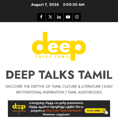
Skip
August 7, 2026
3:00:30 AM
to
content
Facebook
Twitter
Linkedin
Youtube
Instagram
DEEP TALKS TAMIL
UNCOVER THE DEPTHS OF TAMIL CULTURE & LITERATURE | DAILY
Tamil Motivat
MOTIVATIONAL INSPIRATION | TAMIL AUDIOBOOKS
சிறப்பு கட்டுரை
Tamil Motivation Videos
வெற்றி உனதே
மர்மங்கள்
ச
வே
பல்லா
ஒரு