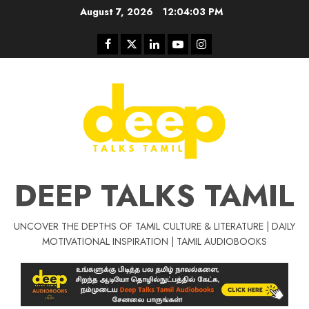
Skip
August 7, 2026
12:04:04 PM
to
content
Facebook
Twitter
Linkedin
Youtube
Instagram
DEEP TALKS TAMIL
UNCOVER THE DEPTHS OF TAMIL CULTURE & LITERATURE | DAILY
Tamil Motivat
MOTIVATIONAL INSPIRATION | TAMIL AUDIOBOOKS
சிறப்பு கட்டுரை
Tamil Motivation Videos
வெற்றி உனதே
மர்மங்கள்
ச
வே
பல்லா
ஒரு