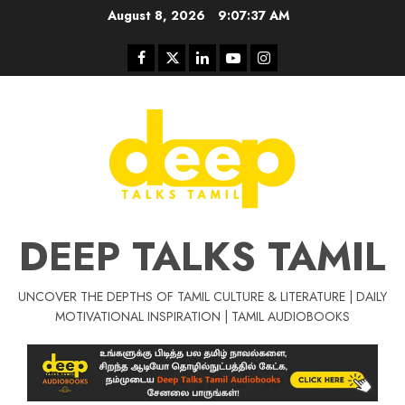
Skip
August 8, 2026
9:07:38 AM
to
content
Facebook
Twitter
Linkedin
Youtube
Instagram
DEEP TALKS TAMIL
UNCOVER THE DEPTHS OF TAMIL CULTURE & LITERATURE | DAILY
Tamil Motivat
MOTIVATIONAL INSPIRATION | TAMIL AUDIOBOOKS
சிறப்பு கட்டுரை
Tamil Motivation Videos
வெற்றி உனதே
மர்மங்கள்
ச
வே
பல்லா
ஒரு