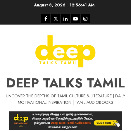
Skip
August 8, 2026
12:56:42 AM
to
content
Facebook
Twitter
Linkedin
Youtube
Instagram
DEEP TALKS TAMIL
UNCOVER THE DEPTHS OF TAMIL CULTURE & LITERATURE | DAILY
Tamil Motivat
MOTIVATIONAL INSPIRATION | TAMIL AUDIOBOOKS
சிறப்பு கட்டுரை
Tamil Motivation Videos
வெற்றி உனதே
மர்மங்கள்
ச
வே
பல்லா
ஒரு