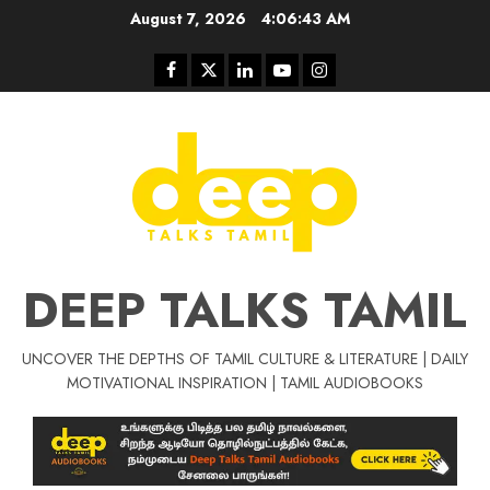
Skip
August 7, 2026
4:06:44 AM
to
content
Facebook
Twitter
Linkedin
Youtube
Instagram
DEEP TALKS TAMIL
UNCOVER THE DEPTHS OF TAMIL CULTURE & LITERATURE | DAILY
Tamil Motivat
MOTIVATIONAL INSPIRATION | TAMIL AUDIOBOOKS
சிறப்பு கட்டுரை
Tamil Motivation Videos
வெற்றி உனதே
மர்மங்கள்
ச
வே
பல்லா
ஒரு