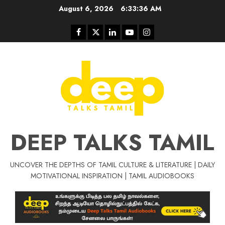
Skip
August 6, 2026
6:33:36 AM
to
content
Facebook
Twitter
Linkedin
Youtube
Instagram
DEEP TALKS TAMIL
UNCOVER THE DEPTHS OF TAMIL CULTURE & LITERATURE | DAILY
Tamil Motivat
MOTIVATIONAL INSPIRATION | TAMIL AUDIOBOOKS
சிறப்பு கட்டுரை
Tamil Motivation Videos
வெற்றி உனதே
மர்மங்கள்
ச
வே
பல்லா
ஒரு