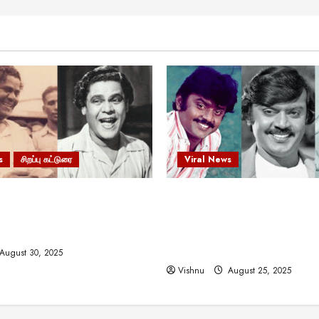
s
சிறப்பு கட்டுரை
Viral News
 வலிமையால் உயர்ந்த
விஜயகாந்த்: 50க்கும் மேற்பட்
ிருஷ்ணன்: கலைவாணரின்
இயக்குநர்களுக்கு வாய்ப்பளி
ல் ஒரு சிலிர்ப்பூட்டும் பார்வை
நடிகர்! தமிழ் சினிமா வரலாற்ற
சாதனையா?
August 30, 2025
Vishnu
August 25, 2025