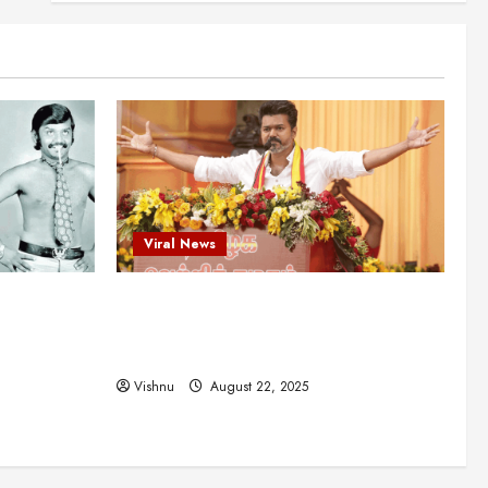
என்.எஸ்.கிருஷ்ணன்:
கலைவாணரின் நினைவு நாளில்
ஒரு சிலிர்ப்பூட்டும் பார்வை
2
August 30, 2025
Viral News
விஜயகாந்த்: 50க்கும் மேற்பட்ட
புதுமுக இயக்குநர்களுக்கு
வாய்ப்பளித்த ஒரே நடிகர்! தமிழ்
சினிமா வரலாற்றில் இது ஒரு
3
சாதனையா?
Viral News
Viral News
August 25, 2025
விஜய் தவெக மாநாட்டில் சொன்ன
ட புதுமுக
விஜய் தவெக மாநாட்டில் சொன்ன குட்டிக்
குட்டிக் கதை! அதன்
பின்னணியில் உள்ள ஆழ்ந்த
த்த ஒரே
கதை! அதன் பின்னணியில் உள்ள ஆழ்ந்த
அரசியல் அர்த்தம் என்ன?
4
ில் இது ஒரு
அரசியல் அர்த்தம் என்ன?
August 22, 2025
Vishnu
August 22, 2025
சிறப்பு கட்டுரை
சுவாரசிய தகவல்கள்
மெட்ராஸ் தினத்தின்
சுவாரஸ்யமான உண்மைகள்!
நீங்கள் அறியாத ரகசியங்கள்!