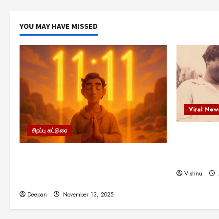
YOU MAY HAVE MISSED
Viral New
சிறப்பு கட்டுரை
எளிமையின்
என்.எஸ்.க
11:11 என்பதன் அர்த்தம் என்ன?
நினைவு நாளி
பிரபஞ்சம் உங்களுக்கு அனுப்பும் ரகசிய
Vishnu
குறியீடு இதுவாக இருக்கலாம்!
Deepan
November 13, 2025