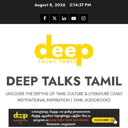
Skip
August 8, 2026
2:14:38 PM
to
content
Facebook
Twitter
Linkedin
Youtube
Instagram
DEEP TALKS TAMIL
UNCOVER THE DEPTHS OF TAMIL CULTURE & LITERATURE | DAILY
Tamil Motivat
MOTIVATIONAL INSPIRATION | TAMIL AUDIOBOOKS
சிறப்பு கட்டுரை
Tamil Motivation Videos
வெற்றி உனதே
மர்மங்கள்
ச
வே
பல்லா
ஒரு