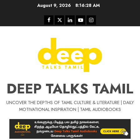
Skip
August 9, 2026
8:16:28 AM
to
content
Facebook
Twitter
Linkedin
Youtube
Instagram
DEEP TALKS TAMIL
UNCOVER THE DEPTHS OF TAMIL CULTURE & LITERATURE | DAILY
Tamil Motivat
MOTIVATIONAL INSPIRATION | TAMIL AUDIOBOOKS
சிறப்பு கட்டுரை
Tamil Motivation Videos
வெற்றி உனதே
மர்மங்கள்
ச
வே
பல்லா
ஒரு