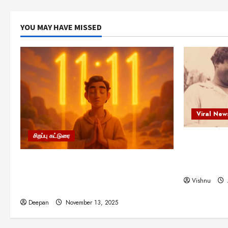
YOU MAY HAVE MISSED
Viral New
சிறப்பு கட்டுரை
எளிமையின்
என்.எஸ்.க
11:11 என்பதன் அர்த்தம் என்ன?
நினைவு நாளி
பிரபஞ்சம் உங்களுக்கு அனுப்பும் ரகசிய
Vishnu
குறியீடு இதுவாக இருக்கலாம்!
Deepan
November 13, 2025