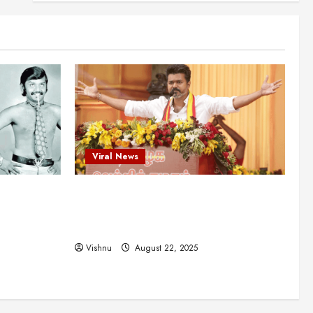
என்.எஸ்.கிருஷ்ணன்:
கலைவாணரின் நினைவு நாளில்
ஒரு சிலிர்ப்பூட்டும் பார்வை
2
August 30, 2025
Viral News
விஜயகாந்த்: 50க்கும் மேற்பட்ட
புதுமுக இயக்குநர்களுக்கு
வாய்ப்பளித்த ஒரே நடிகர்! தமிழ்
சினிமா வரலாற்றில் இது ஒரு
3
சாதனையா?
Viral News
Viral News
August 25, 2025
விஜய் தவெக மாநாட்டில் சொன்ன
ட புதுமுக
விஜய் தவெக மாநாட்டில் சொன்ன குட்டிக்
குட்டிக் கதை! அதன்
பின்னணியில் உள்ள ஆழ்ந்த
த்த ஒரே
கதை! அதன் பின்னணியில் உள்ள ஆழ்ந்த
அரசியல் அர்த்தம் என்ன?
4
ில் இது ஒரு
அரசியல் அர்த்தம் என்ன?
August 22, 2025
Vishnu
August 22, 2025
சிறப்பு கட்டுரை
சுவாரசிய தகவல்கள்
மெட்ராஸ் தினத்தின்
சுவாரஸ்யமான உண்மைகள்!
நீங்கள் அறியாத ரகசியங்கள்!