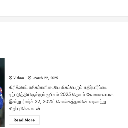
“ஐபிஎல் 2025 மெகா லாஞ்ச்: KKR vs RCB போட்டியின்
அனைத்து விவரங்களும் ஒரே இடத்தில்”
Vishnu
March 22, 2025
கிரிக்கெட் ரசிகர்களிடையே மிகப்பெரும் எதிர்பார்ப்பை
ஏற்படுத்தியிருக்கும் ஐபிஎல் 2025 தொடர் கோலாகலமாக
இன்று (மார்ச் 22, 2025) கொல்கத்தாவின் வரலாற்று
சிறப்புமிக்க ஈடன்...
Read
Read More
more
about