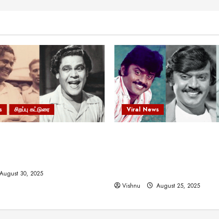
s
சிறப்பு கட்டுரை
Viral News
 வலிமையால் உயர்ந்த
விஜயகாந்த்: 50க்கும் மேற்பட்
ிருஷ்ணன்: கலைவாணரின்
இயக்குநர்களுக்கு வாய்ப்பளி
ல் ஒரு சிலிர்ப்பூட்டும் பார்வை
நடிகர்! தமிழ் சினிமா வரலாற்ற
சாதனையா?
August 30, 2025
Vishnu
August 25, 2025