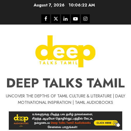
Skip
August 7, 2026
10:06:22 AM
to
content
Facebook
Twitter
Linkedin
Youtube
Instagram
DEEP TALKS TAMIL
UNCOVER THE DEPTHS OF TAMIL CULTURE & LITERATURE | DAILY
Tamil Motivat
MOTIVATIONAL INSPIRATION | TAMIL AUDIOBOOKS
சிறப்பு கட்டுரை
Tamil Motivation Videos
வெற்றி உனதே
மர்மங்கள்
ச
வே
பல்லா
ஒரு