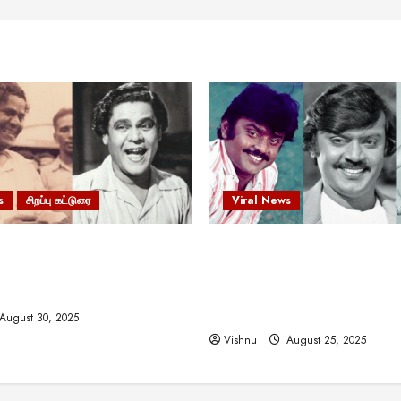
s
சிறப்பு கட்டுரை
Viral News
 வலிமையால் உயர்ந்த
விஜயகாந்த்: 50க்கும் மேற்பட்
ிருஷ்ணன்: கலைவாணரின்
இயக்குநர்களுக்கு வாய்ப்பளி
ல் ஒரு சிலிர்ப்பூட்டும் பார்வை
நடிகர்! தமிழ் சினிமா வரலாற்ற
சாதனையா?
August 30, 2025
Vishnu
August 25, 2025