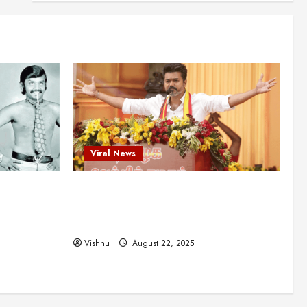
என்.எஸ்.கிருஷ்ணன்:
கலைவாணரின் நினைவு நாளில்
ஒரு சிலிர்ப்பூட்டும் பார்வை
2
August 30, 2025
Viral News
விஜயகாந்த்: 50க்கும் மேற்பட்ட
புதுமுக இயக்குநர்களுக்கு
வாய்ப்பளித்த ஒரே நடிகர்! தமிழ்
சினிமா வரலாற்றில் இது ஒரு
3
சாதனையா?
Viral News
Viral News
August 25, 2025
விஜய் தவெக மாநாட்டில் சொன்ன
ட புதுமுக
விஜய் தவெக மாநாட்டில் சொன்ன குட்டிக்
குட்டிக் கதை! அதன்
பின்னணியில் உள்ள ஆழ்ந்த
த்த ஒரே
கதை! அதன் பின்னணியில் உள்ள ஆழ்ந்த
அரசியல் அர்த்தம் என்ன?
4
ில் இது ஒரு
அரசியல் அர்த்தம் என்ன?
August 22, 2025
Vishnu
August 22, 2025
சிறப்பு கட்டுரை
சுவாரசிய தகவல்கள்
மெட்ராஸ் தினத்தின்
சுவாரஸ்யமான உண்மைகள்!
நீங்கள் அறியாத ரகசியங்கள்!