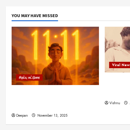
YOU MAY HAVE MISSED
Viral New
சிறப்பு கட்டுரை
எளிமையின்
என்.எஸ்.க
11:11 என்பதன் அர்த்தம் என்ன?
நினைவு நாளி
பிரபஞ்சம் உங்களுக்கு அனுப்பும் ரகசிய
Vishnu
குறியீடு இதுவாக இருக்கலாம்!
Deepan
November 13, 2025