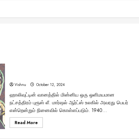
புரூஸ் லீ: புகழின் உச்சியிலிருந்து மர்மமான முடிவு வரை – அவரது
வாழ்க்கை உண்மையில் எப்படி முடிந்தது?
Vishnu
October 12, 2024
ஹாலிவுட்டின் வானத்தில் மின்னிய ஒரு ஒளிமயமான
நட்சத்திரம் புரூஸ் லீ. மார்ஷல் ஆர்ட்ஸ் உலகில் அவரது பெயர்
என்றென்றும் நினைவில் கொள்ளப்படும். 1940...
Read
Read More
more
about
புரூஸ்