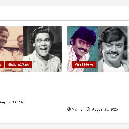
s
சிறப்பு கட்டுரை
Viral News
 வலிமையால் உயர்ந்த
விஜயகாந்த்: 50க்கும் மேற்பட்
ிருஷ்ணன்: கலைவாணரின்
இயக்குநர்களுக்கு வாய்ப்பளி
ல் ஒரு சிலிர்ப்பூட்டும் பார்வை
நடிகர்! தமிழ் சினிமா வரலாற்ற
சாதனையா?
August 30, 2025
Vishnu
August 25, 2025