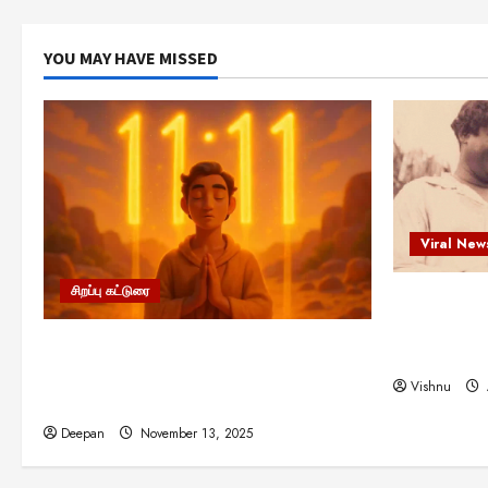
YOU MAY HAVE MISSED
Viral New
சிறப்பு கட்டுரை
எளிமையின்
என்.எஸ்.க
11:11 என்பதன் அர்த்தம் என்ன?
நினைவு நாளி
பிரபஞ்சம் உங்களுக்கு அனுப்பும் ரகசிய
Vishnu
குறியீடு இதுவாக இருக்கலாம்!
Deepan
November 13, 2025