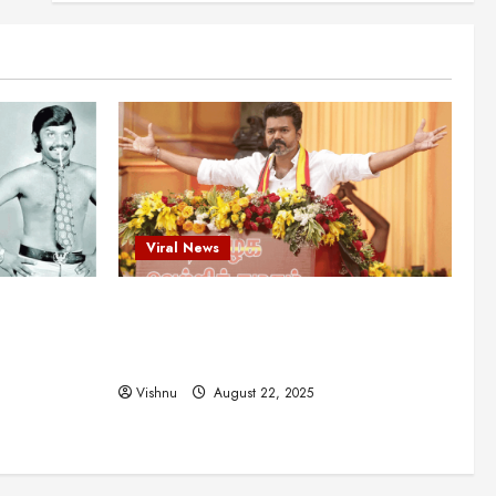
என்.எஸ்.கிருஷ்ணன்:
கலைவாணரின் நினைவு நாளில்
ஒரு சிலிர்ப்பூட்டும் பார்வை
2
August 30, 2025
Viral News
விஜயகாந்த்: 50க்கும் மேற்பட்ட
புதுமுக இயக்குநர்களுக்கு
வாய்ப்பளித்த ஒரே நடிகர்! தமிழ்
சினிமா வரலாற்றில் இது ஒரு
3
சாதனையா?
Viral News
Viral News
August 25, 2025
விஜய் தவெக மாநாட்டில் சொன்ன
ட புதுமுக
விஜய் தவெக மாநாட்டில் சொன்ன குட்டிக்
குட்டிக் கதை! அதன்
பின்னணியில் உள்ள ஆழ்ந்த
த்த ஒரே
கதை! அதன் பின்னணியில் உள்ள ஆழ்ந்த
அரசியல் அர்த்தம் என்ன?
4
ில் இது ஒரு
அரசியல் அர்த்தம் என்ன?
August 22, 2025
Vishnu
August 22, 2025
சிறப்பு கட்டுரை
சுவாரசிய தகவல்கள்
மெட்ராஸ் தினத்தின்
சுவாரஸ்யமான உண்மைகள்!
நீங்கள் அறியாத ரகசியங்கள்!