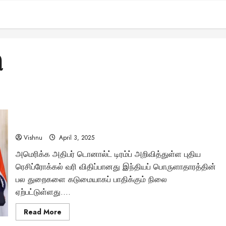
ி
டிரம்ப்பின் ரெசிப்ரோக்கல் வரி: இந்திய ஐடி ஊழியர்களுக்கு
மாபெரும் அச்சுறுத்தல் – உங்கள் துறை பட்டியலில் உள்ளதா?
Vishnu
April 3, 2025
அமெரிக்க அதிபர் டொனால்ட் டிரம்ப் அறிவித்துள்ள புதிய
ரெசிப்ரோக்கல் வரி விதிப்பானது இந்தியப் பொருளாதாரத்தின்
பல துறைகளை கடுமையாகப் பாதிக்கும் நிலை
ஏற்பட்டுள்ளது....
Read
Read More
more
about