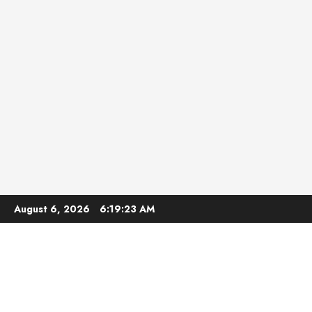
Skip
August 6, 2026
6:19:24 AM
to
content