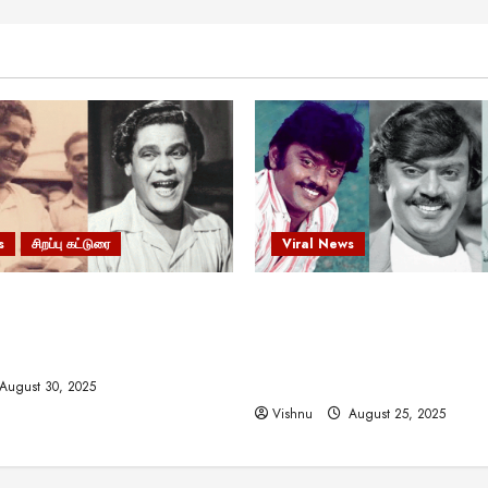
s
சிறப்பு கட்டுரை
Viral News
 வலிமையால் உயர்ந்த
விஜயகாந்த்: 50க்கும் மேற்பட்
ிருஷ்ணன்: கலைவாணரின்
இயக்குநர்களுக்கு வாய்ப்பளி
ல் ஒரு சிலிர்ப்பூட்டும் பார்வை
நடிகர்! தமிழ் சினிமா வரலாற்ற
சாதனையா?
August 30, 2025
Vishnu
August 25, 2025