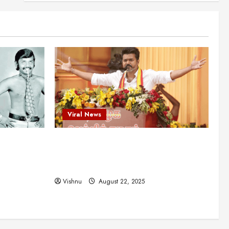
என்.எஸ்.கிருஷ்ணன்:
கலைவாணரின் நினைவு நாளில்
ஒரு சிலிர்ப்பூட்டும் பார்வை
2
August 30, 2025
Viral News
விஜயகாந்த்: 50க்கும் மேற்பட்ட
புதுமுக இயக்குநர்களுக்கு
வாய்ப்பளித்த ஒரே நடிகர்! தமிழ்
சினிமா வரலாற்றில் இது ஒரு
3
சாதனையா?
Viral News
Viral News
August 25, 2025
விஜய் தவெக மாநாட்டில் சொன்ன
ட புதுமுக
விஜய் தவெக மாநாட்டில் சொன்ன குட்டிக்
குட்டிக் கதை! அதன்
பின்னணியில் உள்ள ஆழ்ந்த
த்த ஒரே
கதை! அதன் பின்னணியில் உள்ள ஆழ்ந்த
அரசியல் அர்த்தம் என்ன?
4
ில் இது ஒரு
அரசியல் அர்த்தம் என்ன?
August 22, 2025
Vishnu
August 22, 2025
சிறப்பு கட்டுரை
சுவாரசிய தகவல்கள்
மெட்ராஸ் தினத்தின்
சுவாரஸ்யமான உண்மைகள்!
நீங்கள் அறியாத ரகசியங்கள்!