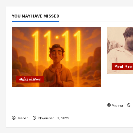
YOU MAY HAVE MISSED
Viral New
சிறப்பு கட்டுரை
எளிமையின்
என்.எஸ்.க
11:11 என்பதன் அர்த்தம் என்ன?
நினைவு நாளி
பிரபஞ்சம் உங்களுக்கு அனுப்பும் ரகசிய
Vishnu
குறியீடு இதுவாக இருக்கலாம்!
Deepan
November 13, 2025