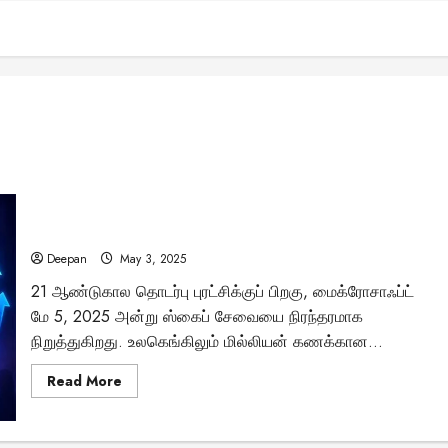
வரலாற்று முடிவு: மே 5-க்குப் பிறகு ஸ்கைப் இல்லை!
Deepan
May 3, 2025
21 ஆண்டுகால தொடர்பு புரட்சிக்குப் பிறகு, மைக்ரோசாஃப்ட்
மே 5, 2025 அன்று ஸ்கைப் சேவையை நிரந்தரமாக
நிறுத்துகிறது. உலகெங்கிலும் மில்லியன் கணக்கான...
Read
Read More
more
about
வரலாற்று
முடிவு: