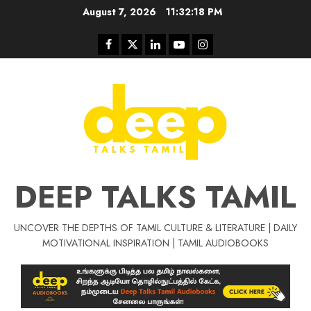
Skip
August 7, 2026
11:32:18 PM
to
content
Facebook
Twitter
Linkedin
Youtube
Instagram
DEEP TALKS TAMIL
UNCOVER THE DEPTHS OF TAMIL CULTURE & LITERATURE | DAILY
Tamil Motivat
MOTIVATIONAL INSPIRATION | TAMIL AUDIOBOOKS
சிறப்பு கட்டுரை
Tamil Motivation Videos
வெற்றி உனதே
மர்மங்கள்
ச
வே
பல்லா
ஒரு