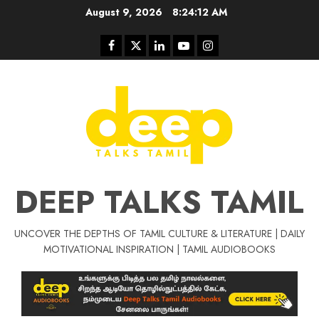
Skip
August 9, 2026
8:24:12 AM
to
content
Facebook
Twitter
Linkedin
Youtube
Instagram
DEEP TALKS TAMIL
UNCOVER THE DEPTHS OF TAMIL CULTURE & LITERATURE | DAILY
Tamil Motivat
MOTIVATIONAL INSPIRATION | TAMIL AUDIOBOOKS
சிறப்பு கட்டுரை
Tamil Motivation Videos
வெற்றி உனதே
மர்மங்கள்
ச
வே
பல்லா
ஒரு