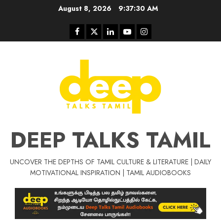
Skip
August 8, 2026
9:37:30 AM
to
content
Facebook
Twitter
Linkedin
Youtube
Instagram
DEEP TALKS TAMIL
UNCOVER THE DEPTHS OF TAMIL CULTURE & LITERATURE | DAILY
Tamil Motivat
MOTIVATIONAL INSPIRATION | TAMIL AUDIOBOOKS
சிறப்பு கட்டுரை
Tamil Motivation Videos
வெற்றி உனதே
மர்மங்கள்
ச
வே
பல்லா
ஒரு