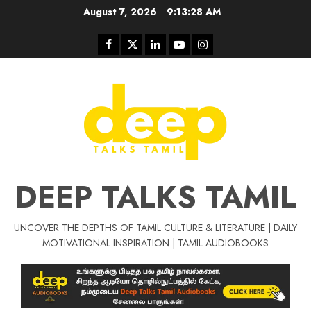
Skip
August 7, 2026
9:13:29 AM
to
content
Facebook
Twitter
Linkedin
Youtube
Instagram
DEEP TALKS TAMIL
UNCOVER THE DEPTHS OF TAMIL CULTURE & LITERATURE | DAILY
Tamil Motivat
MOTIVATIONAL INSPIRATION | TAMIL AUDIOBOOKS
சிறப்பு கட்டுரை
Tamil Motivation Videos
வெற்றி உனதே
மர்மங்கள்
ச
வே
பல்லா
ஒரு