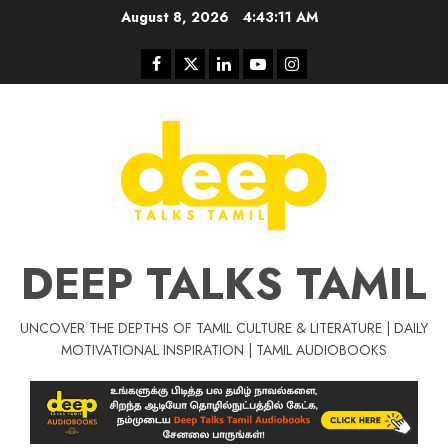
Skip
August 8, 2026
4:43:12 AM
to
content
Facebook
Twitter
Linkedin
Youtube
Instagram
DEEP TALKS TAMIL
UNCOVER THE DEPTHS OF TAMIL CULTURE & LITERATURE | DAILY
Tamil Motivat
MOTIVATIONAL INSPIRATION | TAMIL AUDIOBOOKS
சிறப்பு கட்டுரை
Tamil Motivation Videos
வெற்றி உனதே
மர்மங்கள்
ச
வே
பல்லா
ஒரு