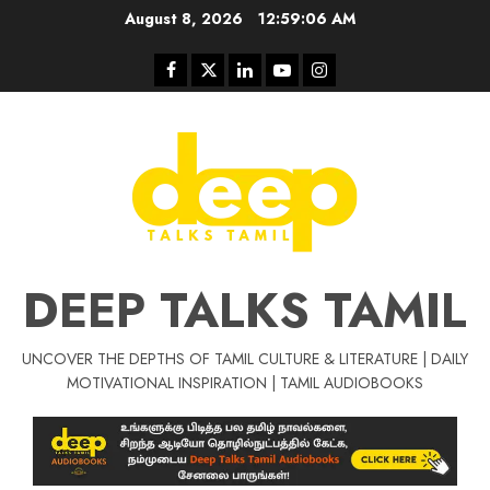
Skip
August 8, 2026
12:59:07 AM
to
content
Facebook
Twitter
Linkedin
Youtube
Instagram
DEEP TALKS TAMIL
UNCOVER THE DEPTHS OF TAMIL CULTURE & LITERATURE | DAILY
Tamil Motivat
MOTIVATIONAL INSPIRATION | TAMIL AUDIOBOOKS
சிறப்பு கட்டுரை
Tamil Motivation Videos
வெற்றி உனதே
மர்மங்கள்
ச
வே
பல்லா
ஒரு