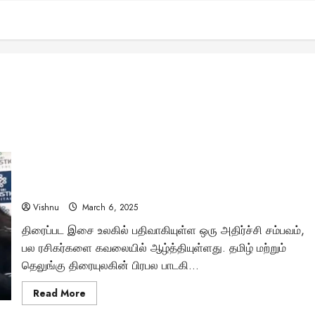
தமிழ் இசை உலகம் அதிர்ச்சி: பிரபல பாடகி கல்பனா
ராகவேந்தரின் தற்கொலை முயற்சி பின்னணியில் என்ன
நடந்தது?
Vishnu
March 6, 2025
திரைப்பட இசை உலகில் பதிவாகியுள்ள ஒரு அதிர்ச்சி சம்பவம்,
பல ரசிகர்களை கவலையில் ஆழ்த்தியுள்ளது. தமிழ் மற்றும்
தெலுங்கு திரையுலகின் பிரபல பாடகி...
Read
Read More
more
about