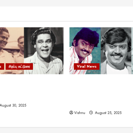
s
சிறப்பு கட்டுரை
Viral News
 வலிமையால் உயர்ந்த
விஜயகாந்த்: 50க்கும் மேற்பட்
ிருஷ்ணன்: கலைவாணரின்
இயக்குநர்களுக்கு வாய்ப்பளி
ல் ஒரு சிலிர்ப்பூட்டும் பார்வை
நடிகர்! தமிழ் சினிமா வரலாற்ற
சாதனையா?
August 30, 2025
Vishnu
August 25, 2025