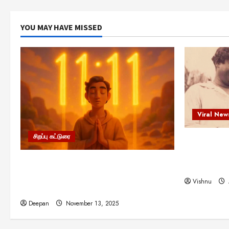
YOU MAY HAVE MISSED
Viral New
சிறப்பு கட்டுரை
எளிமையின்
என்.எஸ்.க
11:11 என்பதன் அர்த்தம் என்ன?
நினைவு நாளி
பிரபஞ்சம் உங்களுக்கு அனுப்பும் ரகசிய
Vishnu
குறியீடு இதுவாக இருக்கலாம்!
Deepan
November 13, 2025