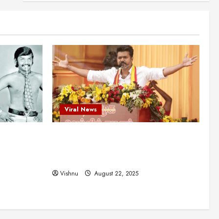
புதுமுக இயக்குநர்களுக்கு
வாய்ப்பளித்த ஒரே நடிகர்! தமிழ்
சினிமா வரலாற்றில் இது ஒரு
3
சாதனையா?
Viral News
August 25, 2025
விஜய் தவெக மாநாட்டில் சொன்ன
குட்டிக் கதை! அதன்
பின்னணியில் உள்ள ஆழ்ந்த
அரசியல் அர்த்தம் என்ன?
4
August 22, 2025
Viral News
சிறப்பு கட்டுரை
சுவாரசிய தகவல்கள்
மெட்ராஸ் தினத்தின்
ட புதுமுக
விஜய் தவெக மாநாட்டில் சொன்ன குட்டிக்
சுவாரஸ்யமான உண்மைகள்!
நீங்கள் அறியாத ரகசியங்கள்!
த்த ஒரே
கதை! அதன் பின்னணியில் உள்ள ஆழ்ந்த
5
ில் இது ஒரு
அரசியல் அர்த்தம் என்ன?
August 22, 2025
Vishnu
August 22, 2025