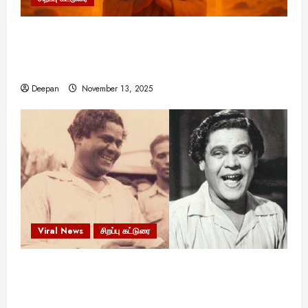
11:11 என்பதன் அர்த்தம் என்ன? பிரபஞ்சம்
உங்களுக்கு அனுப்பும் ரகசிய குறியீடு இதுவாக
இருக்கலாம்!
Deepan
November 13, 2025
Viral News
சிறப்பு கட்டுரை
எளிமையின் வலிமையால் உயர்ந்த
என்.எஸ்.கிருஷ்ணன்: கலைவாணரின் நினைவு நாளில்
ஒரு சிலிர்ப்பூட்டும் பார்வை