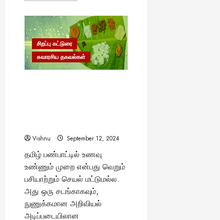
about
யா
ஆயிரம்
பொய்
?
சொல்லி
கல்யாணம்
செய்வது
சிறப்பு கட்டுரை
August
சரியா?
–
25,
சுவாரசிய தகவல்கள்
பழமொழியின்
2025
உண்மையான
பொருளை
அறிவோம்!
“உணவு உண்ணும் முன் ஏன்
இலையைச் சுற்றி நீர்
தெளிக்கிறோம்?
ஆச்சரியப்படுத்தும்
உண்மைகள்!”
Vishnu
September 12, 2024
தமிழ் பண்பாட்டில் உணவு
உண்ணும் முறை என்பது வெறும்
பசியாற்றும் செயல் மட்டுமல்ல.
அது ஒரு சடங்காகவும்,
நுணுக்கமான அறிவியல்
அடிப்படையிலான