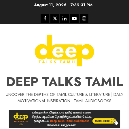
Skip
August 11, 2026
7:39:32 PM
to
content
Facebook
Twitter
Linkedin
Youtube
Instagram
DEEP TALKS TAMIL
UNCOVER THE DEPTHS OF TAMIL CULTURE & LITERATURE | DAILY
Tamil Motivat
MOTIVATIONAL INSPIRATION | TAMIL AUDIOBOOKS
சிறப்பு கட்டுரை
Tamil Motivation Videos
வெற்றி உனதே
மர்மங்கள்
ச
வே
பல்லா
ஒரு