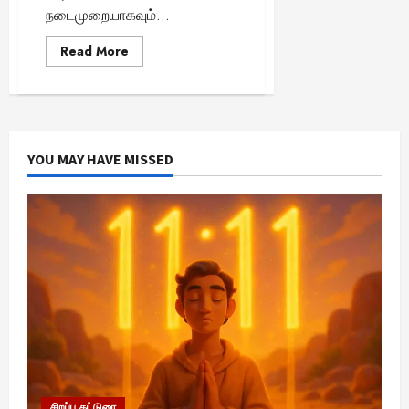
நடைமுறையாகவும்...
Read
Read More
more
about
“உணவு
உண்ணும்
முன்
ஏன்
இலையைச்
சுற்றி
YOU MAY HAVE MISSED
நீர்
தெளிக்கிறோம்?
ஆச்சரியப்படுத்தும்
உண்மைகள்!”
சிறப்பு கட்டுரை