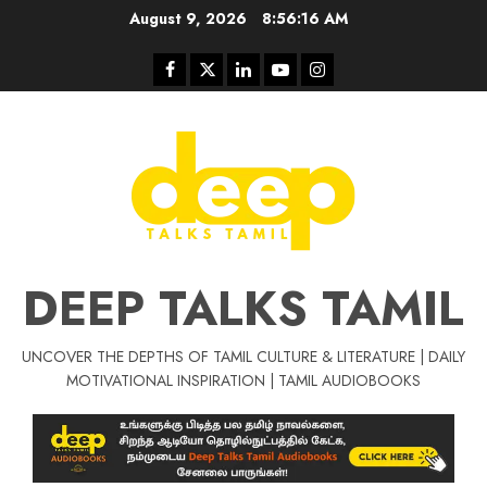
Skip
August 9, 2026
8:56:17 AM
to
content
Facebook
Twitter
Linkedin
Youtube
Instagram
DEEP TALKS TAMIL
UNCOVER THE DEPTHS OF TAMIL CULTURE & LITERATURE | DAILY
Tamil Motivat
MOTIVATIONAL INSPIRATION | TAMIL AUDIOBOOKS
சிறப்பு கட்டுரை
Tamil Motivation Videos
வெற்றி உனதே
மர்மங்கள்
ச
வே
பல்லா
ஒரு