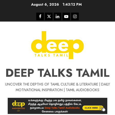
Skip
August 6, 2026
1:43:12 PM
to
content
Facebook
Twitter
Linkedin
Youtube
Instagram
DEEP TALKS TAMIL
UNCOVER THE DEPTHS OF TAMIL CULTURE & LITERATURE | DAILY
Tamil Motivat
MOTIVATIONAL INSPIRATION | TAMIL AUDIOBOOKS
சிறப்பு கட்டுரை
Tamil Motivation Videos
வெற்றி உனதே
மர்மங்கள்
ச
வே
பல்லா
ஒரு