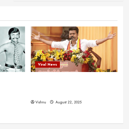
என்.எஸ்.கிருஷ்ணன்:
கலைவாணரின் நினைவு நாளில்
ஒரு சிலிர்ப்பூட்டும் பார்வை
2
August 30, 2025
Viral News
விஜயகாந்த்: 50க்கும் மேற்பட்ட
புதுமுக இயக்குநர்களுக்கு
வாய்ப்பளித்த ஒரே நடிகர்! தமிழ்
சினிமா வரலாற்றில் இது ஒரு
3
சாதனையா?
Viral News
Viral News
August 25, 2025
விஜய் தவெக மாநாட்டில் சொன்ன
ட புதுமுக
விஜய் தவெக மாநாட்டில் சொன்ன குட்டிக்
குட்டிக் கதை! அதன்
பின்னணியில் உள்ள ஆழ்ந்த
த்த ஒரே
கதை! அதன் பின்னணியில் உள்ள ஆழ்ந்த
அரசியல் அர்த்தம் என்ன?
4
ில் இது ஒரு
அரசியல் அர்த்தம் என்ன?
August 22, 2025
Vishnu
August 22, 2025
சிறப்பு கட்டுரை
சுவாரசிய தகவல்கள்
மெட்ராஸ் தினத்தின்
சுவாரஸ்யமான உண்மைகள்!
நீங்கள் அறியாத ரகசியங்கள்!