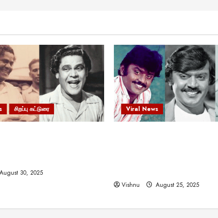
s
சிறப்பு கட்டுரை
Viral News
 வலிமையால் உயர்ந்த
விஜயகாந்த்: 50க்கும் மேற்பட்
ிருஷ்ணன்: கலைவாணரின்
இயக்குநர்களுக்கு வாய்ப்பளி
ல் ஒரு சிலிர்ப்பூட்டும் பார்வை
நடிகர்! தமிழ் சினிமா வரலாற்ற
சாதனையா?
August 30, 2025
Vishnu
August 25, 2025