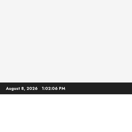
Skip
August 8, 2026
1:02:07 PM
to
content