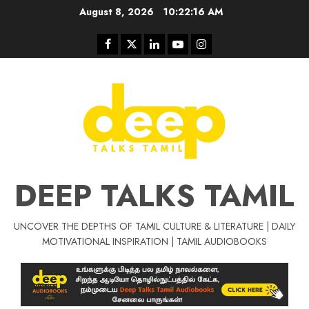
Skip
August 8, 2026
10:22:17 AM
to
content
Facebook
Twitter
Linkedin
Youtube
Instagram
DEEP TALKS TAMIL
UNCOVER THE DEPTHS OF TAMIL CULTURE & LITERATURE | DAILY
Tamil Motivat
MOTIVATIONAL INSPIRATION | TAMIL AUDIOBOOKS
சிறப்பு கட்டுரை
Tamil Motivation Videos
வெற்றி உனதே
மர்மங்கள்
ச
வே
பல்லா
ஒரு