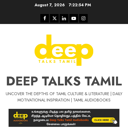
Skip
August 7, 2026
7:22:55 PM
to
content
Facebook
Twitter
Linkedin
Youtube
Instagram
DEEP TALKS TAMIL
UNCOVER THE DEPTHS OF TAMIL CULTURE & LITERATURE | DAILY
Tamil Motivat
MOTIVATIONAL INSPIRATION | TAMIL AUDIOBOOKS
சிறப்பு கட்டுரை
Tamil Motivation Videos
வெற்றி உனதே
மர்மங்கள்
ச
வே
பல்லா
ஒரு