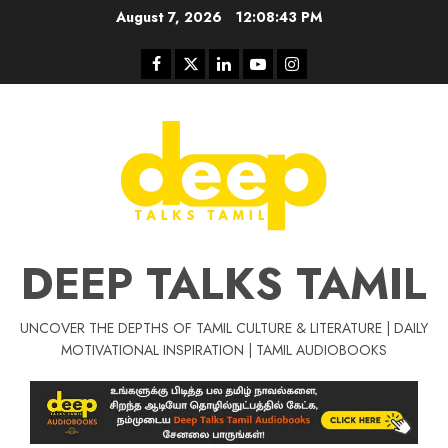
Skip
August 7, 2026
12:08:43 PM
to
content
Facebook
Twitter
Linkedin
Youtube
Instagram
DEEP TALKS TAMIL
UNCOVER THE DEPTHS OF TAMIL CULTURE & LITERATURE | DAILY
Tamil Motivat
MOTIVATIONAL INSPIRATION | TAMIL AUDIOBOOKS
சிறப்பு கட்டுரை
Tamil Motivation Videos
வெற்றி உனதே
மர்மங்கள்
ச
வே
பல்லா
ஒரு