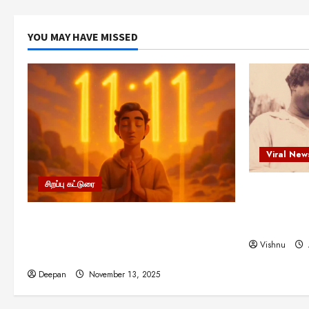
YOU MAY HAVE MISSED
Viral New
சிறப்பு கட்டுரை
எளிமையின்
என்.எஸ்.க
11:11 என்பதன் அர்த்தம் என்ன?
நினைவு நாளி
பிரபஞ்சம் உங்களுக்கு அனுப்பும் ரகசிய
Vishnu
குறியீடு இதுவாக இருக்கலாம்!
Deepan
November 13, 2025