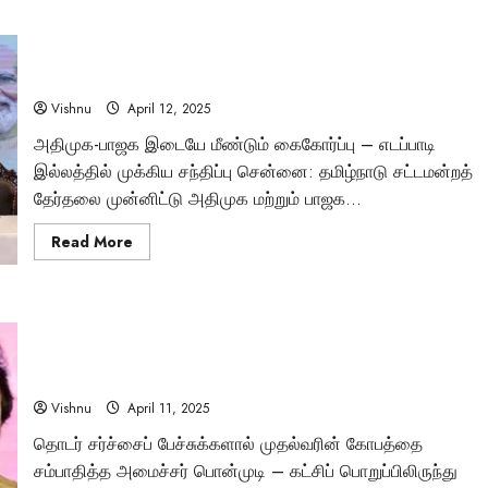
நாங்கள்
யாருடன்
வேண்டுமானாலும்
கை குலுக்கிய கையோடு, கூட்டணி அமைத்த அமித் ஷா –
கூட்டணி
வைப்போம்
எடப்பாடி வீட்டில் நடந்த அரசியல் சதுரங்கம்!
–
அமித்
Vishnu
April 12, 2025
ஷா
சொன்னது
Tamil Motivation Videos
அதிமுக-பாஜக இடையே மீண்டும் கைகோர்ப்பு – எடப்பாடி
கூட்டணி
ஆட்சி
இல்லத்தில் முக்கிய சந்திப்பு சென்னை: தமிழ்நாடு சட்டமன்றத்
வேண்டிய நேரத்தில்
அல்ல!
–
தேர்தலை முன்னிட்டு அதிமுக மற்றும் பாஜக...
எடப்பாடி
உங்களுக்கு எதுவும்
பழனிசாமியின்
பரபரப்பு
Read
Read More
விளக்கம்
more
கிடைக்கவில்லையா?
about
கை
குலுக்கிய
கையோடு,
Brindha
August 6, 2023
அதிரடி நடவடிக்கை: பொன்முடியிடமிருந்து திமுக துணை
கூட்டணி
அமைத்த
பொதுச் செயலாளர் பதவி பறிப்பு – ஸ்டாலின் நேரடி தலையீட்டால்
அமித்
ஷா
என்ன நடந்தது?
–
எடப்பாடி
Vishnu
April 11, 2025
வீட்டில்
நடந்த
தொடர் சர்ச்சைப் பேச்சுக்களால் முதல்வரின் கோபத்தை
அரசியல்
சம்பாதித்த அமைச்சர் பொன்முடி – கட்சிப் பொறுப்பிலிருந்து
சதுரங்கம்!