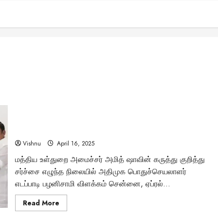
நாங்கள் யாருடன் வேண்டுமானாலும் கூட்டணி வைப்போம் –
அமித் ஷா சொன்னது கூட்டணி ஆட்சி அல்ல! – எடப்பாடி
பழனிசாமியின் பரபரப்பு விளக்கம்
Vishnu
April 16, 2025
மத்திய உள்துறை அமைச்சர் அமித் ஷாவின் கருத்து குறித்து
சர்ச்சை எழுந்த நிலையில் அதிமுக பொதுச்செயலாளர்
எடப்பாடி பழனிசாமி விளக்கம் சென்னை, ஏப்ரல்...
Read
Read More
more
about