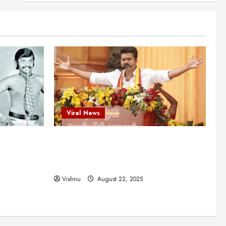
புதுமுக இயக்குநர்களுக்கு
வாய்ப்பளித்த ஒரே நடிகர்! தமிழ்
சினிமா வரலாற்றில் இது ஒரு
3
சாதனையா?
Viral News
August 25, 2025
விஜய் தவெக மாநாட்டில் சொன்ன
குட்டிக் கதை! அதன்
பின்னணியில் உள்ள ஆழ்ந்த
அரசியல் அர்த்தம் என்ன?
4
August 22, 2025
Viral News
சிறப்பு கட்டுரை
சுவாரசிய தகவல்கள்
மெட்ராஸ் தினத்தின்
ட புதுமுக
விஜய் தவெக மாநாட்டில் சொன்ன குட்டிக்
சுவாரஸ்யமான உண்மைகள்!
நீங்கள் அறியாத ரகசியங்கள்!
த்த ஒரே
கதை! அதன் பின்னணியில் உள்ள ஆழ்ந்த
5
ில் இது ஒரு
அரசியல் அர்த்தம் என்ன?
August 22, 2025
Vishnu
August 22, 2025