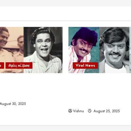
s
சிறப்பு கட்டுரை
Viral News
 வலிமையால் உயர்ந்த
விஜயகாந்த்: 50க்கும் மேற்பட்
ிருஷ்ணன்: கலைவாணரின்
இயக்குநர்களுக்கு வாய்ப்பளி
ல் ஒரு சிலிர்ப்பூட்டும் பார்வை
நடிகர்! தமிழ் சினிமா வரலாற்ற
சாதனையா?
August 30, 2025
Vishnu
August 25, 2025