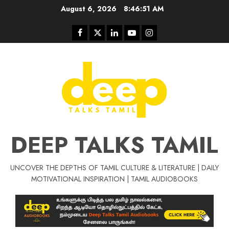
Skip
August 6, 2026
8:46:52 AM
to
content
Facebook
Twitter
Linkedin
Youtube
Instagram
DEEP TALKS TAMIL
UNCOVER THE DEPTHS OF TAMIL CULTURE & LITERATURE | DAILY
Tamil Motivat
MOTIVATIONAL INSPIRATION | TAMIL AUDIOBOOKS
சிறப்பு கட்டுரை
Tamil Motivation Videos
வெற்றி உனதே
மர்மங்கள்
ச
வே
பல்லா
ஒரு