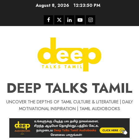
Skip
August 8, 2026
12:23:51 PM
to
content
Facebook
Twitter
Linkedin
Youtube
Instagram
DEEP TALKS TAMIL
UNCOVER THE DEPTHS OF TAMIL CULTURE & LITERATURE | DAILY
Tamil Motivat
MOTIVATIONAL INSPIRATION | TAMIL AUDIOBOOKS
சிறப்பு கட்டுரை
Tamil Motivation Videos
வெற்றி உனதே
மர்மங்கள்
ச
வே
பல்லா
ஒரு