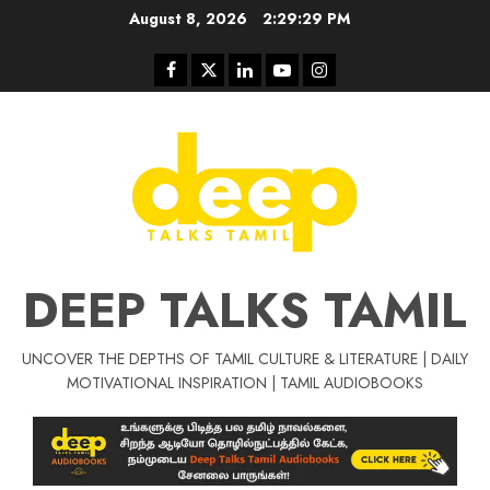
Skip
August 8, 2026
2:29:30 PM
to
content
Facebook
Twitter
Linkedin
Youtube
Instagram
DEEP TALKS TAMIL
UNCOVER THE DEPTHS OF TAMIL CULTURE & LITERATURE | DAILY
Tamil Motivat
MOTIVATIONAL INSPIRATION | TAMIL AUDIOBOOKS
சிறப்பு கட்டுரை
Tamil Motivation Videos
வெற்றி உனதே
மர்மங்கள்
ச
வே
பல்லா
ஒரு