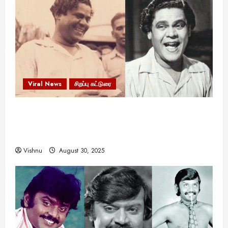
Viral News
சிறப்பு கட்டுரை
எளிமையின் வலிமையால் உயர்ந்த
என்.எஸ்.கிருஷ்ணன்: கலைவாணரின் நினைவு நாளில்
ஒரு சிலிர்ப்பூட்டும் பார்வை
Vishnu
August 30, 2025