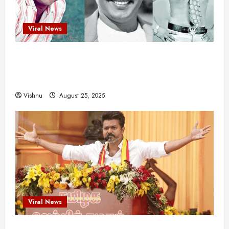
Viral News
விஜயகாந்த்: 50க்கும் மேற்பட்ட புதுமுக
இயக்குநர்களுக்கு வாய்ப்பளித்த ஒரே நடிகர்! தமிழ்
சினிமா வரலாற்றில் இது ஒரு சாதனையா?
Vishnu
August 25, 2025
Viral News