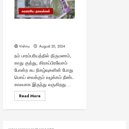
இந்தியாவின்
வினோதக்
யா
கிராமம்
சுவாரசிய தகவல்கள்
?
–
இதன்
பின்னணியில்
என்ன
August
மொய் வைக்கும் போது ஒரு
இருக்கிறது?
25,
ரூபாய் சேர்த்து வைப்பதன்
2025
மறைந்திருக்கும் ரகசியம்!
Vishnu
August 20, 2024
நம் பாரம்பரியத்தில் திருமணம்,
காது குத்து, கிரகப்பிரவேசம்
போன்ற சுப நிகழ்வுகளின் போது
மொய் வைக்கும் வழக்கம் நீண்ட
காலமாக இருந்து வருகிறது....
Read
Read More
more
about
மொய்
வைக்கும்
போது
ஒரு
ரூபாய்
சேர்த்து