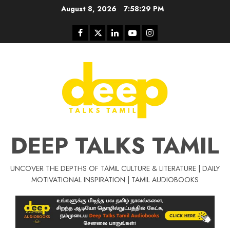
Skip
August 8, 2026
7:58:30 PM
to
content
Facebook
Twitter
Linkedin
Youtube
Instagram
DEEP TALKS TAMIL
UNCOVER THE DEPTHS OF TAMIL CULTURE & LITERATURE | DAILY
Tamil Motivat
MOTIVATIONAL INSPIRATION | TAMIL AUDIOBOOKS
சிறப்பு கட்டுரை
Tamil Motivation Videos
வெற்றி உனதே
மர்மங்கள்
ச
வே
பல்லா
ஒரு