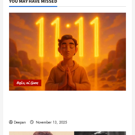
YOU MAY HAVE MISSED
வைப்பதன்
மறைந்திருக்கும்
ரகசியம்!
சிறப்பு கட்டுரை
11:11 என்பதன் அர்த்தம் என்ன? பிரபஞ்சம்
உங்களுக்கு அனுப்பும் ரகசிய குறியீடு இதுவாக
இருக்கலாம்!
Deepan
November 13, 2025