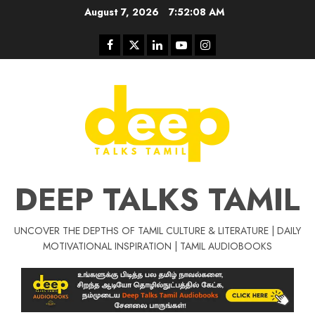
Skip
August 7, 2026
7:52:09 AM
to
content
Facebook
Twitter
Linkedin
Youtube
Instagram
DEEP TALKS TAMIL
UNCOVER THE DEPTHS OF TAMIL CULTURE & LITERATURE | DAILY
Tamil Motivat
MOTIVATIONAL INSPIRATION | TAMIL AUDIOBOOKS
சிறப்பு கட்டுரை
Tamil Motivation Videos
வெற்றி உனதே
மர்மங்கள்
ச
வே
பல்லா
ஒரு