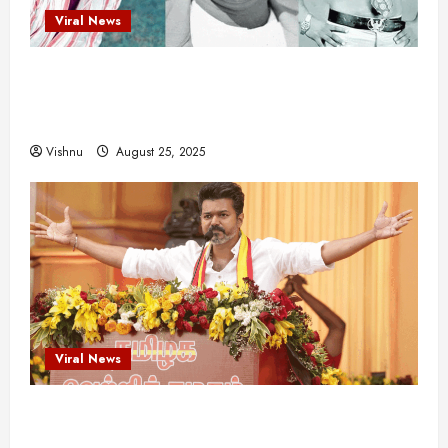
Viral News
விஜயகாந்த்: 50க்கும் மேற்பட்ட புதுமுக
இயக்குநர்களுக்கு வாய்ப்பளித்த ஒரே நடிகர்! தமிழ்
சினிமா வரலாற்றில் இது ஒரு சாதனையா?
Vishnu
August 25, 2025
Viral News
விஜய் தவெக மாநாட்டில் சொன்ன குட்டிக் கதை!
அதன் பின்னணியில் உள்ள ஆழ்ந்த அரசியல் அர்த்தம்