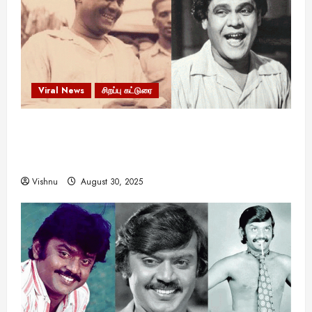
யா
?
August
25,
2025
Viral News
சிறப்பு கட்டுரை
எளிமையின் வலிமையால் உயர்ந்த
என்.எஸ்.கிருஷ்ணன்: கலைவாணரின் நினைவு நாளில்
ஒரு சிலிர்ப்பூட்டும் பார்வை
Vishnu
August 30, 2025