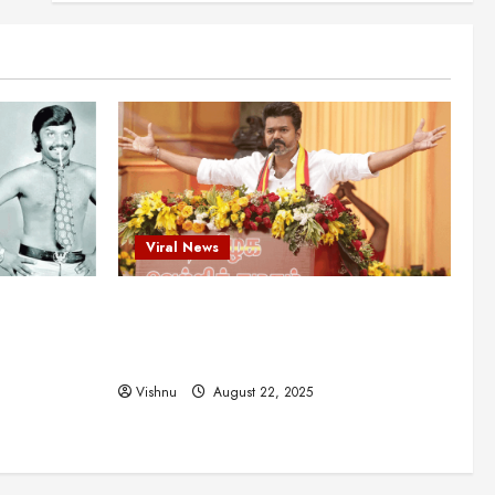
என்.எஸ்.கிருஷ்ணன்:
கலைவாணரின் நினைவு நாளில்
ஒரு சிலிர்ப்பூட்டும் பார்வை
2
August 30, 2025
Viral News
விஜயகாந்த்: 50க்கும் மேற்பட்ட
புதுமுக இயக்குநர்களுக்கு
வாய்ப்பளித்த ஒரே நடிகர்! தமிழ்
சினிமா வரலாற்றில் இது ஒரு
3
சாதனையா?
Viral News
Viral News
August 25, 2025
விஜய் தவெக மாநாட்டில் சொன்ன
ட புதுமுக
விஜய் தவெக மாநாட்டில் சொன்ன குட்டிக்
குட்டிக் கதை! அதன்
பின்னணியில் உள்ள ஆழ்ந்த
த்த ஒரே
கதை! அதன் பின்னணியில் உள்ள ஆழ்ந்த
அரசியல் அர்த்தம் என்ன?
4
ில் இது ஒரு
அரசியல் அர்த்தம் என்ன?
August 22, 2025
Vishnu
August 22, 2025
சிறப்பு கட்டுரை
சுவாரசிய தகவல்கள்
மெட்ராஸ் தினத்தின்
சுவாரஸ்யமான உண்மைகள்!
நீங்கள் அறியாத ரகசியங்கள்!