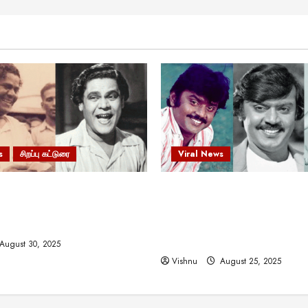
s
சிறப்பு கட்டுரை
Viral News
 வலிமையால் உயர்ந்த
விஜயகாந்த்: 50க்கும் மேற்பட்
ிருஷ்ணன்: கலைவாணரின்
இயக்குநர்களுக்கு வாய்ப்பளி
ல் ஒரு சிலிர்ப்பூட்டும் பார்வை
நடிகர்! தமிழ் சினிமா வரலாற்ற
சாதனையா?
August 30, 2025
Vishnu
August 25, 2025