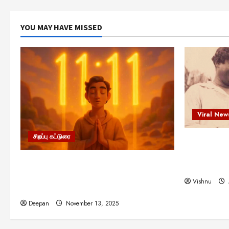
YOU MAY HAVE MISSED
Viral New
சிறப்பு கட்டுரை
எளிமையின்
என்.எஸ்.க
11:11 என்பதன் அர்த்தம் என்ன?
நினைவு நாளி
பிரபஞ்சம் உங்களுக்கு அனுப்பும் ரகசிய
Vishnu
குறியீடு இதுவாக இருக்கலாம்!
Deepan
November 13, 2025