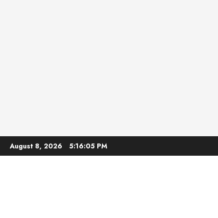
Skip
August 8, 2026
5:16:06 PM
to
content