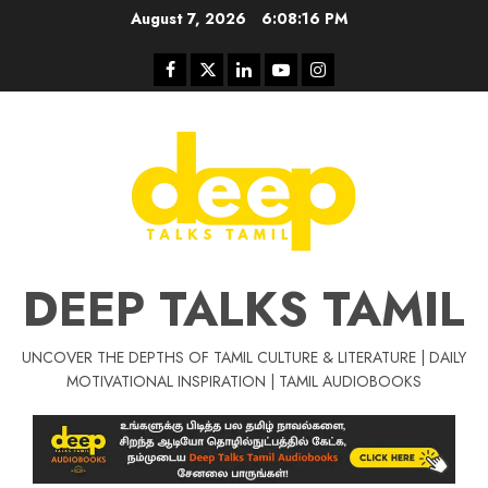
Skip
August 7, 2026
6:08:17 PM
to
content
Facebook
Twitter
Linkedin
Youtube
Instagram
DEEP TALKS TAMIL
UNCOVER THE DEPTHS OF TAMIL CULTURE & LITERATURE | DAILY
Tamil Motivat
MOTIVATIONAL INSPIRATION | TAMIL AUDIOBOOKS
சிறப்பு கட்டுரை
Tamil Motivation Videos
வெற்றி உனதே
மர்மங்கள்
ச
வே
பல்லா
ஒரு