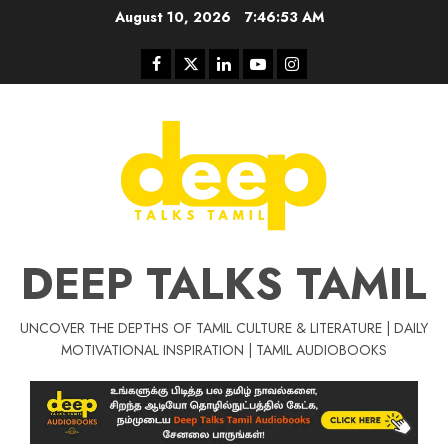
Skip
August 10, 2026
7:46:54 AM
to
content
Facebook
Twitter
Linkedin
Youtube
Instagram
DEEP TALKS TAMIL
UNCOVER THE DEPTHS OF TAMIL CULTURE & LITERATURE | DAILY
Tamil Motivat
MOTIVATIONAL INSPIRATION | TAMIL AUDIOBOOKS
சிறப்பு கட்டுரை
Tamil Motivation Videos
வெற்றி உனதே
மர்மங்கள்
ச
வே
பல்லா
ஒரு